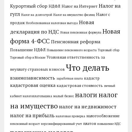
Налог на
Курортный сбор
НДФЛ
Налог на Интернет
гугл
Налог с
Налог на долгострой
Налог на имущество физлиц
Новая
продаж
Необоснованная налоговая выгода
Новая
декларация по НДС
Новая пенсионная формула
форма 4-ФСС
Пенсионная реформа
Повышение НДФЛ
Повышение пенсионного возраста
Торговый сбор
Уголовная ответственность за
Торговый сбор в Москве
Что делать
неуплату страховых взносов
взаимозависимость
кадастр
заработная плата
кадастровая оценка
кадастровая стоимость
личный
налог
налоги
кабинет налогоплательщика
малый бизнес
на имущество
налог на недвижимост
налог на прибыль
налогообложение
налоговая проверка
платон
пенсионный возраст
персонифицированный учет
повышение НДС