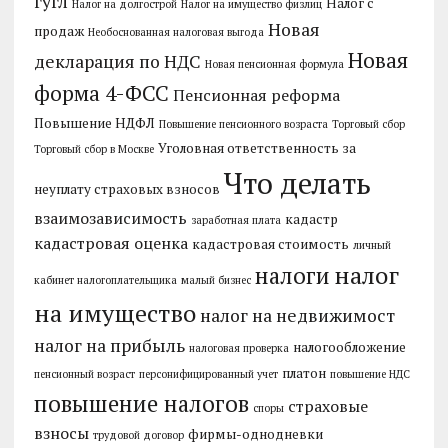
гугл
Налог с
Налог на долгострой
Налог на имущество физлиц
Новая
продаж
Необоснованная налоговая выгода
Новая
декларация по НДС
Новая пенсионная формула
форма 4-ФСС
Пенсионная реформа
Повышение НДФЛ
Повышение пенсионного возраста
Торговый сбор
Уголовная ответственность за
Торговый сбор в Москве
Что делать
неуплату страховых взносов
взаимозависимость
кадастр
заработная плата
кадастровая оценка
кадастровая стоимость
личный
налог
налоги
кабинет налогоплательщика
малый бизнес
на имущество
налог на недвижимост
налог на прибыль
налогообложение
налоговая проверка
платон
пенсионный возраст
персонифицированный учет
повышение НДС
повышение налогов
страховые
споры
взносы
фирмы-однодневки
трудовой договор