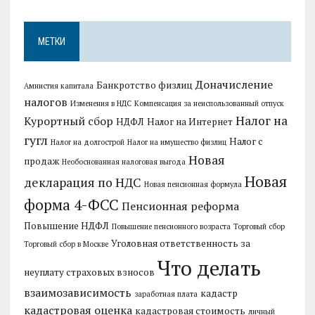
МЕТКИ
Доначисление
Банкротство физлиц
Амнистия капитала
налогов
Изменения в НДС
Компенсация за неиспользованный отпуск
Налог на
Курортный сбор
НДФЛ
Налог на Интернет
гугл
Налог с
Налог на долгострой
Налог на имущество физлиц
Новая
продаж
Необоснованная налоговая выгода
Новая
декларация по НДС
Новая пенсионная формула
форма 4-ФСС
Пенсионная реформа
Повышение НДФЛ
Повышение пенсионного возраста
Торговый сбор
Уголовная ответственность за
Торговый сбор в Москве
Что делать
неуплату страховых взносов
взаимозависимость
кадастр
заработная плата
кадастровая оценка
кадастровая стоимость
личный