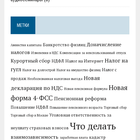
МЕТКИ
Доначисление
Банкротство физлиц
Амнистия капитала
налогов
Изменения в НДС
Компенсация за неиспользованный отпуск
Налог на
Курортный сбор
НДФЛ
Налог на Интернет
гугл
Налог с
Налог на долгострой
Налог на имущество физлиц
Новая
продаж
Необоснованная налоговая выгода
Новая
декларация по НДС
Новая пенсионная формула
форма 4-ФСС
Пенсионная реформа
Повышение НДФЛ
Повышение пенсионного возраста
Торговый сбор
Уголовная ответственность за
Торговый сбор в Москве
Что делать
неуплату страховых взносов
взаимозависимость
кадастр
заработная плата