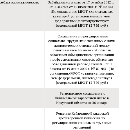
 особых климатических
Забайкальского края от 17 октября 2012 г.
Ст. 1 Закона от 19 июня 2000 г. № 82-ФЗ
(По соглашению МРОТ для отдельных
категорий установлен меньше, чем
федеральный, поэтомудействует
федеральный МРОТ
12 792
руб.)
Соглашение по регулированию
социально- трудовых и связанных с ними
экономических отношений между
правительством Ивановской области,
областным объединением организаций
профессиональных союзов, областным
объединением работодателей Ст. 1
Закона от 19 июня 2000 г. № 82-ФЗ (По
соглашению МРОТ установлен меньше,
чем федеральный, поэтомудействует
федеральный МРОТ
12 792
руб.)
Региональное соглашение о
минимальной заработной плате в
Иркутской области от 26 января
Решение Кабардино-Балкарской
трехсторонней комиссии по
регулированию социально-трудовых
отношений