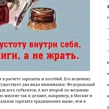
Н
—
—
—
в
н
т в расчете зарплаты и пособий. Его величину
 существует два вида минималки: Федеральный
н
ля всех субъектов. А вот второй по желанию
о многие так и делают, например, в Москве и
н
мальная зарплата традиционно выше, чем в
о