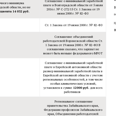
Соглашение о минимальной заработной
очного минимума
плате в Волгоградской области от 5 июля
дской области, но не
2016 г. № С-272/15 Ст. 1 Закона от 19
циента 14 032 руб.
июня 2000 г. № 82-ФЗ
п
Н
Ст. 1 Закона от 19 июня 2000 г. № 82-ФЗ
Соглашение объединений
работодателей Воронежской области Ст.
1 Закона от 19 июня 2000 г. № 82-ФЗ В
соглашении сказано, что зарплат не
может быть меньше федерального МРОТ
Соглашение о минимальной заработной
плате в Еврейской автономной области
размер минимальной заработной платы в
Еврейской автономной области с учетом
региональных особенностей, в том числе
особых климатических условий,
установлен в сумме
12000
руб.
для всех
работников
Региональное соглашение
правительства Забайкальского края,
Федерации профсоюзов Забайкальского
края, Объединения работодателей