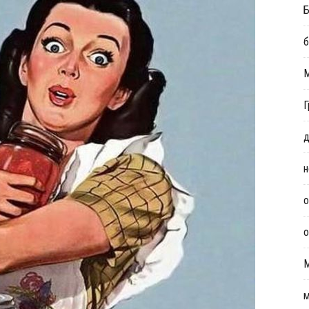
Б
б
Г
д
н
о
о
м