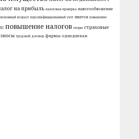
налог на прибыль
налогообложение
налоговая проверка
платон
енсионный возраст
персонифицированный учет
повышение
повышение налогов
страховые
ДС
споры
взносы
фирмы-однодневки
трудовой договор