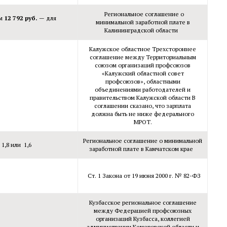
Региональное соглашение о
рм
12 792 руб.
— для
минимальной заработной плате в
Калининградской области
Калужское областное Трехстороннее
соглашение между Территориальным
союзом организаций профсоюзов
«Калужский областной совет
профсоюзов», областными
объединениями работодателей и
правительством Калужской области В
соглашении сказано, что зарплата
должна быть не ниже федерального
МРОТ.
Региональное соглашение о минимальной
1,8 или 1,6
заработной плате в Камчатском крае
Ст. 1 Закона от 19 июня 2000 г. № 82-ФЗ
Кузбасское региональное соглашение
между Федерацией профсоюзных
организаций Кузбасса, коллегией
администрации Кемеровской области и