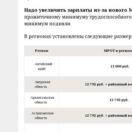
Надо увеличить зарплаты из-за нового М
прожиточному минимуму трудоспособного на
минимум подняли
В регионах установлены следующие разме
Регион
МРОТ в регион
Алтайский
13 000 руб.
край
Амурская
12 792 руб. +
районный к
область
Архангельская
12 792 руб.
область
Астраханская
12 792 руб. +
районный к
область