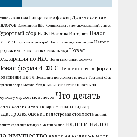
Доначисление
Банкротство физлиц
мнистия капитала
налогов
Изменения в НДС
Компенсация за неиспользованный отпуск
Налог
Курортный сбор
НДФЛ
Налог на Интернет
на гугл
Налог с
Налог на долгострой
Налог на имущество физлиц
Новая
продаж
Необоснованная налоговая выгода
декларация по НДС
Новая пенсионная формула
Новая форма 4-ФСС
Пенсионная реформа
Повышение НДФЛ
Повышение пенсионного возраста
Торговый сбор
Уголовная ответственность за
орговый сбор в Москве
Что делать
еуплату страховых взносов
взаимозависимость
кадастр
заработная плата
кадастровая оценка
кадастровая стоимость
личный
налог
налоги
абинет налогоплательщика
малый бизнес
на имущество
налог на недвижимост