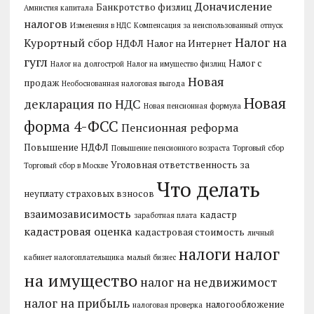
Доначисление
Банкротство физлиц
Амнистия капитала
налогов
Изменения в НДС
Компенсация за неиспользованный отпуск
Налог на
Курортный сбор
НДФЛ
Налог на Интернет
гугл
Налог с
Налог на долгострой
Налог на имущество физлиц
Новая
продаж
Необоснованная налоговая выгода
Новая
декларация по НДС
Новая пенсионная формула
форма 4-ФСС
Пенсионная реформа
Повышение НДФЛ
Повышение пенсионного возраста
Торговый сбор
Уголовная ответственность за
Торговый сбор в Москве
Что делать
неуплату страховых взносов
взаимозависимость
кадастр
заработная плата
кадастровая оценка
кадастровая стоимость
личный
налог
налоги
кабинет налогоплательщика
малый бизнес
на имущество
налог на недвижимост
налог на прибыль
налогообложение
налоговая проверка