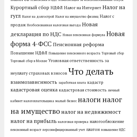
Налог на
Курортный сбор
НДФЛ
Налог на Интернет
гугл
Налог с
Налог на долгострой
Налог на имущество физлиц
Новая
продаж
Необоснованная налоговая выгода
Новая
декларация по НДС
Новая пенсионная формула
форма 4-ФСС
Пенсионная реформа
Повышение НДФЛ
Повышение пенсионного возраста
Торговый сбор
Уголовная ответственность за
Торговый сбор в Москве
Что делать
неуплату страховых взносов
взаимозависимость
кадастр
заработная плата
кадастровая оценка
кадастровая стоимость
личный
налог
налоги
кабинет налогоплательщика
малый бизнес
на имущество
налог на недвижимост
налог на прибыль
налогообложение
налоговая проверка
платон
пенсионный возраст
персонифицированный учет
повышение НДС