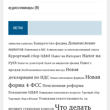
аудиосеминары
(8)
МЕТКИ
Доначисление
Банкротство физлиц
Амнистия капитала
налогов
Изменения в НДС
Компенсация за неиспользованный отпуск
Налог на
Курортный сбор
НДФЛ
Налог на Интернет
гугл
Налог с
Налог на долгострой
Налог на имущество физлиц
Новая
продаж
Необоснованная налоговая выгода
Новая
декларация по НДС
Новая пенсионная формула
форма 4-ФСС
Пенсионная реформа
Повышение НДФЛ
Повышение пенсионного возраста
Торговый сбор
Уголовная ответственность за
Торговый сбор в Москве
Что делать
неуплату страховых взносов