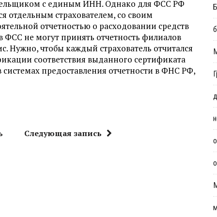
тельщиком с единым ИНН. Однако для ФСС РФ
Б
я отдельным страхователем, со своим
ятельной отчетностью о расходовании средств
б
в ФСС не могут принять отчетность филиалов
с. Нужно, чтобы каждый страхователь отчитался
тификации соответствия выданного сертификата
в системах предоставления отчетности в ФНС РФ,
Г
д
н
ь
Следующая запись
о
о
м