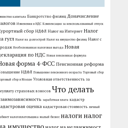
Доначисление
Банкротство физлиц
мнистия капитала
налогов
Изменения в НДС
Компенсация за неиспользованный отпуск
Налог
Курортный сбор
НДФЛ
Налог на Интернет
на гугл
Налог с
Налог на долгострой
Налог на имущество физлиц
Новая
продаж
Необоснованная налоговая выгода
декларация по НДС
Новая пенсионная формула
Новая форма 4-ФСС
Пенсионная реформа
Повышение НДФЛ
Повышение пенсионного возраста
Торговый сбор
Уголовная ответственность за
орговый сбор в Москве
Что делать
еуплату страховых взносов
взаимозависимость
кадастр
заработная плата
кадастровая оценка
кадастровая стоимость
личный
налог
налоги
абинет налогоплательщика
малый бизнес
на имущество
налог на недвижимост