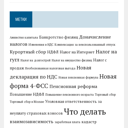
МЕТКИ
Доначисление
Банкротство физлиц
Амнистия капитала
налогов
Изменения в НДС
Компенсация за неиспользованный отпуск
Налог на
Курортный сбор
НДФЛ
Налог на Интернет
гугл
Налог с
Налог на долгострой
Налог на имущество физлиц
Новая
продаж
Необоснованная налоговая выгода
Новая
декларация по НДС
Новая пенсионная формула
форма 4-ФСС
Пенсионная реформа
Повышение НДФЛ
Повышение пенсионного возраста
Торговый сбор
Уголовная ответственность за
Торговый сбор в Москве
Что делать
неуплату страховых взносов
взаимозависимость
кадастр
заработная плата