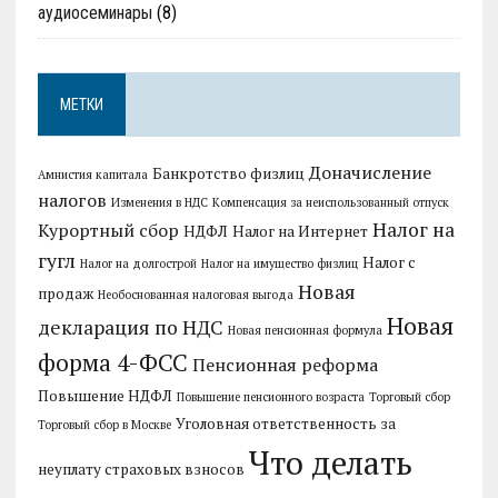
аудиосеминары
(8)
МЕТКИ
Доначисление
Банкротство физлиц
Амнистия капитала
налогов
Изменения в НДС
Компенсация за неиспользованный отпуск
Налог на
Курортный сбор
НДФЛ
Налог на Интернет
гугл
Налог с
Налог на долгострой
Налог на имущество физлиц
Новая
продаж
Необоснованная налоговая выгода
Новая
декларация по НДС
Новая пенсионная формула
форма 4-ФСС
Пенсионная реформа
Повышение НДФЛ
Повышение пенсионного возраста
Торговый сбор
Уголовная ответственность за
Торговый сбор в Москве
Что делать
неуплату страховых взносов