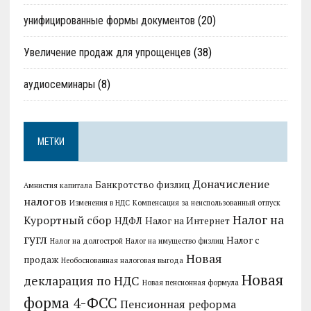
унифицированные формы документов
(20)
Увеличение продаж для упрощенцев
(38)
аудиосеминары
(8)
МЕТКИ
Доначисление
Банкротство физлиц
Амнистия капитала
налогов
Изменения в НДС
Компенсация за неиспользованный отпуск
Налог на
Курортный сбор
НДФЛ
Налог на Интернет
гугл
Налог с
Налог на долгострой
Налог на имущество физлиц
Новая
продаж
Необоснованная налоговая выгода
Новая
декларация по НДС
Новая пенсионная формула
форма 4-ФСС
Пенсионная реформа