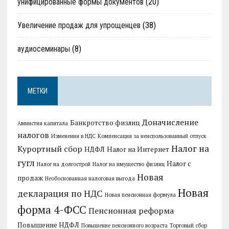
унифицированные формы документов
(20)
Увеличение продаж для упрощенцев
(38)
аудиосеминары
(8)
МЕТКИ
Доначисление
Банкротство физлиц
Амнистия капитала
налогов
Изменения в НДС
Компенсация за неиспользованный отпуск
Налог на
Курортный сбор
НДФЛ
Налог на Интернет
гугл
Налог с
Налог на долгострой
Налог на имущество физлиц
Новая
продаж
Необоснованная налоговая выгода
Новая
декларация по НДС
Новая пенсионная формула
форма 4-ФСС
Пенсионная реформа
Повышение НДФЛ
Повышение пенсионного возраста
Торговый сбор