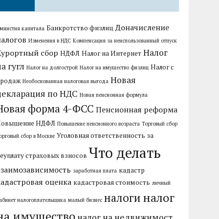
Доначисление
Банкротство физлиц
мнистия капитала
налогов
Изменения в НДС
Компенсация за неиспользованный отпуск
Налог
Курортный сбор
НДФЛ
Налог на Интернет
на гугл
Налог с
Налог на долгострой
Налог на имущество физлиц
Новая
продаж
Необоснованная налоговая выгода
декларация по НДС
Новая пенсионная формула
Новая форма 4-ФСС
Пенсионная реформа
Повышение НДФЛ
Повышение пенсионного возраста
Торговый сбор
Уголовная ответственность за
орговый сбор в Москве
Что делать
еуплату страховых взносов
взаимозависимость
кадастр
заработная плата
кадастровая оценка
кадастровая стоимость
личный
налог
налоги
абинет налогоплательщика
малый бизнес
на имущество
налог на недвижимост