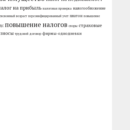
налог на прибыль
налогообложение
налоговая проверка
платон
енсионный возраст
персонифицированный учет
повышение
повышение налогов
страховые
ДС
споры
взносы
фирмы-однодневки
трудовой договор