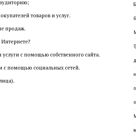
 аудиторию;
Б
окупателей товаров и услуг.
б
ие продаж.
в Интернете?
Г
 услуги с помощью собственного сайта.
д
ги с помощью социальных сетей.
н
лица).
о
о
м