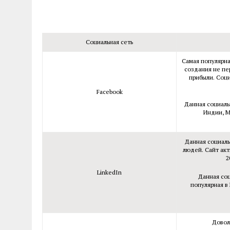
Социальная сеть
Самая популярна
создания не пе
прибыли. Соци
Facebook
Данная социаль
Индии, М
Данная социаль
людей. Сайт акт
2
LinkedIn
Данная соц
популярная в
Довол