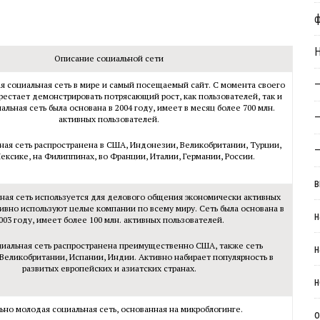
Н
Описание социальной сети
—
я социальная сеть в мире и самый посещаемый сайт. С момента своего
рестает демонстрировать потрясающий рост, как пользователей, так и
альная сеть была основана в 2004 году, имеет в месяц более 700 млн.
—
активных пользователей.
ная сеть распространена в США, Индонезии, Великобритании, Турции,
—
ексике, на Филиппинах, во Франции, Италии, Германии, России.
в
ная сеть используется для делового общения экономически активных
ивно используют целые компании по всему миру. Сеть была основана в
н
003 году, имеет более 100 млн. активных пользователей.
иальная сеть распространена преимущественно США, также сеть
н
 Великобритании, Испании, Индии. Активно набирает популярность в
развитых европейских и азиатских странах.
н
ьно молодая социальная сеть, основанная на микроблогинге.
о