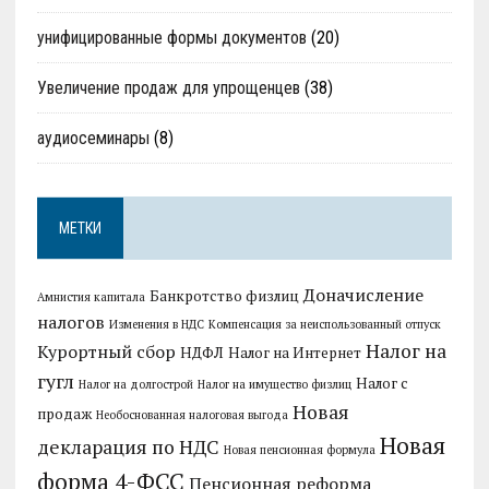
унифицированные формы документов
(20)
Увеличение продаж для упрощенцев
(38)
аудиосеминары
(8)
МЕТКИ
Доначисление
Банкротство физлиц
Амнистия капитала
налогов
Изменения в НДС
Компенсация за неиспользованный отпуск
Налог на
Курортный сбор
НДФЛ
Налог на Интернет
гугл
Налог с
Налог на долгострой
Налог на имущество физлиц
Новая
продаж
Необоснованная налоговая выгода
Новая
декларация по НДС
Новая пенсионная формула
форма 4-ФСС
Пенсионная реформа