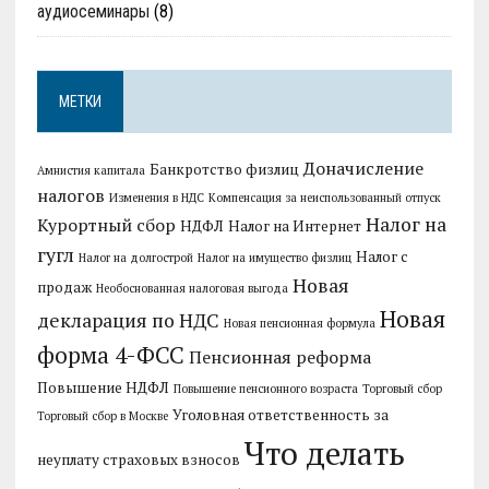
аудиосеминары
(8)
МЕТКИ
Доначисление
Банкротство физлиц
Амнистия капитала
налогов
Изменения в НДС
Компенсация за неиспользованный отпуск
Налог на
Курортный сбор
НДФЛ
Налог на Интернет
гугл
Налог с
Налог на долгострой
Налог на имущество физлиц
Новая
продаж
Необоснованная налоговая выгода
Новая
декларация по НДС
Новая пенсионная формула
форма 4-ФСС
Пенсионная реформа
Повышение НДФЛ
Повышение пенсионного возраста
Торговый сбор
Уголовная ответственность за
Торговый сбор в Москве
Что делать
неуплату страховых взносов