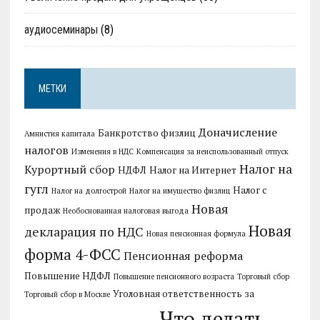
аудиосеминары
(8)
МЕТКИ
Доначисление
Банкротство физлиц
Амнистия капитала
налогов
Изменения в НДС
Компенсация за неиспользованный отпуск
Налог на
Курортный сбор
НДФЛ
Налог на Интернет
гугл
Налог с
Налог на долгострой
Налог на имущество физлиц
Новая
продаж
Необоснованная налоговая выгода
Новая
декларация по НДС
Новая пенсионная формула
форма 4-ФСС
Пенсионная реформа
Повышение НДФЛ
Повышение пенсионного возраста
Торговый сбор
Уголовная ответственность за
Торговый сбор в Москве
Что делать