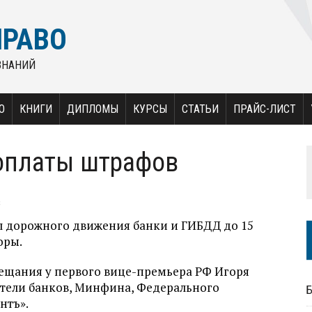
ПРАВО
ЗНАНИЙ
О
КНИГИ
ДИПЛОМЫ
КУРСЫ
СТАТЬИ
ПРАЙС-ЛИСТ
оплаты штрафов
в
л дорожного движения банки и ГИБДД до 15
оры.
вещания у первого вице-премьера РФ Игоря
ители банков, Минфина, Федерального
нтъ».