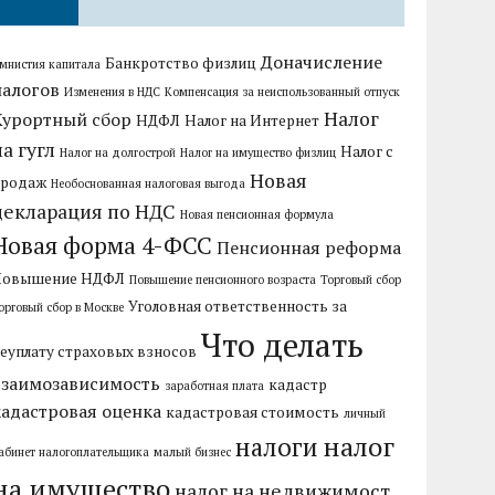
Доначисление
Банкротство физлиц
мнистия капитала
налогов
Изменения в НДС
Компенсация за неиспользованный отпуск
Налог
Курортный сбор
НДФЛ
Налог на Интернет
на гугл
Налог с
Налог на долгострой
Налог на имущество физлиц
Новая
продаж
Необоснованная налоговая выгода
декларация по НДС
Новая пенсионная формула
Новая форма 4-ФСС
Пенсионная реформа
Повышение НДФЛ
Повышение пенсионного возраста
Торговый сбор
Уголовная ответственность за
орговый сбор в Москве
Что делать
еуплату страховых взносов
взаимозависимость
кадастр
заработная плата
кадастровая оценка
кадастровая стоимость
личный
налог
налоги
абинет налогоплательщика
малый бизнес
на имущество
налог на недвижимост