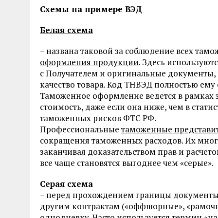
Схемы на примере ВЭД
Белая схема
– названа таковой за соблюдение всех та
оформления продукции
. Здесь использую
с Получателем и оригинальные документы, 
качество товара. Код ТНВЭД полностью ему 
Таможенное оформление ведется в рамках 
стоимость, даже если она ниже, чем в стат
таможенных рисков ФТС РФ.
Профессиональные
таможенные представи
сокращения таможенных расходов. Их мног
заканчивая доказательством прав и расчето
все чаще становятся выгоднее чем «серые».
Серая схема
– перед прохождением границы документы 
другим контрактам («оффшорные», «рамочны
однодневку. Часто используется термин «на