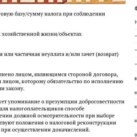
овую базу/сумму налога при соблюдении
Н
ах хозяйственной жизни/объектах
—
—
я или частичная неуплата и/или зачет (возврат)
—
полнено лицом, являющимся стороной договора,
в
и лицом, которому обязательство по исполнению
и закону.
н
твует упоминание о презумпции добросовестности
н
 для налогоплательщиков способе
ении должной осмотрительности при выборе
н
тствуют положения о налоговой реконструкции
в при осуществлении доначислений.
о