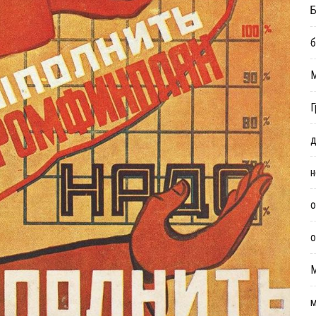
Б
б
Г
д
н
о
о
м