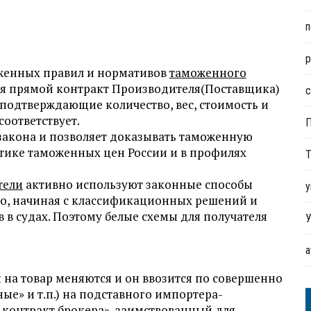
п
р
моженных правил и нормативов
таможенного
тся прямой контракт Производителя(Поставщика)
с
подтверждающие количество, вес, стоимость и
соответствует.
закона и позволяет доказывать таможенную
истике таможенных цен России и в профилях
Т
тели
активно используют законные способы
у
о, начиная с классификационных решений и
в в судах. Поэтому белые схемы для получателя
У
на товар меняются и он ввозится по совершенно
е» и т.п.) на подставного импортера-
 контракт брокера», заимствованный для