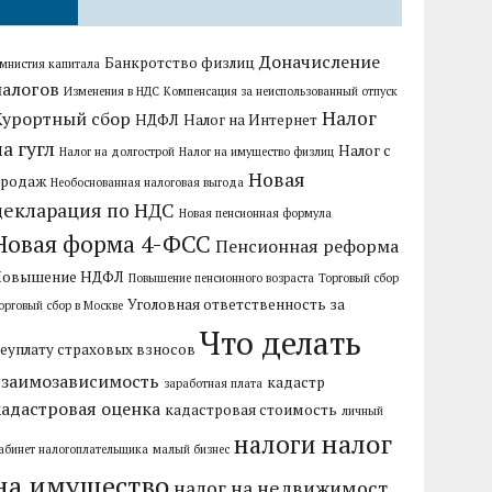
Доначисление
Банкротство физлиц
мнистия капитала
налогов
Изменения в НДС
Компенсация за неиспользованный отпуск
Налог
Курортный сбор
НДФЛ
Налог на Интернет
на гугл
Налог с
Налог на долгострой
Налог на имущество физлиц
Новая
продаж
Необоснованная налоговая выгода
декларация по НДС
Новая пенсионная формула
Новая форма 4-ФСС
Пенсионная реформа
Повышение НДФЛ
Повышение пенсионного возраста
Торговый сбор
Уголовная ответственность за
орговый сбор в Москве
Что делать
еуплату страховых взносов
взаимозависимость
кадастр
заработная плата
кадастровая оценка
кадастровая стоимость
личный
налог
налоги
абинет налогоплательщика
малый бизнес
на имущество
налог на недвижимост