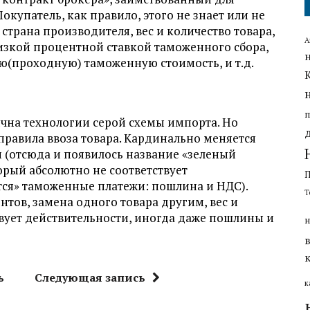
купатель, как правило, этого не знает или не
 страна производителя, вес и количество товара,
А
изкой процентной ставкой таможенного сбора,
ую(проходную) таможенную стоимость, и т.д.
ична технологии серой схемы импорта. Но
правила ввоза товара. Кардинально меняется
и (отсюда и появилось название «зеленый
орый абсолютно не соответствует
тся» таможенные платежи: пошлина и НДС).
Т
ов, замена одного товара другим, вес и
твует действительности, иногда даже пошлины и
н
ь
Следующая запись
к