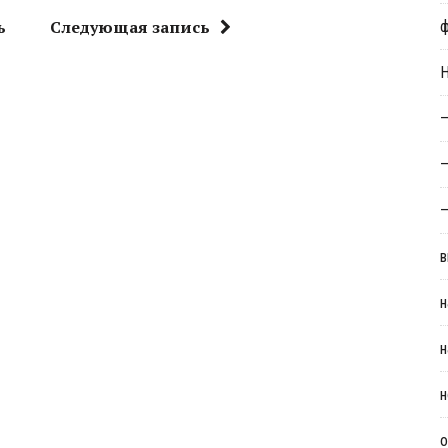
ь
Следующая запись
Н
—
—
—
в
н
н
н
о