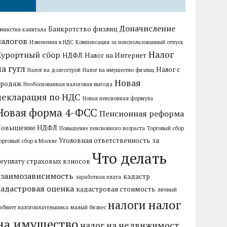
Доначисление
Банкротство физлиц
мнистия капитала
налогов
Изменения в НДС
Компенсация за неиспользованный отпуск
Налог
Курортный сбор
НДФЛ
Налог на Интернет
на гугл
Налог с
Налог на долгострой
Налог на имущество физлиц
Новая
продаж
Необоснованная налоговая выгода
декларация по НДС
Новая пенсионная формула
Новая форма 4-ФСС
Пенсионная реформа
Повышение НДФЛ
Повышение пенсионного возраста
Торговый сбор
Уголовная ответственность за
орговый сбор в Москве
Что делать
еуплату страховых взносов
взаимозависимость
кадастр
заработная плата
кадастровая оценка
кадастровая стоимость
личный
налог
налоги
абинет налогоплательщика
малый бизнес
на имущество
налог на недвижимост