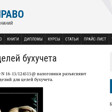
ПРАВО
ЗНАНИЙ
О
КНИГИ
ДИПЛОМЫ
КУРСЫ
СТАТЬИ
ПРАЙС-ЛИСТ
целей бухучета
10 N 16-15/124515@ налоговики разъясняют
елий для целей бухучета.