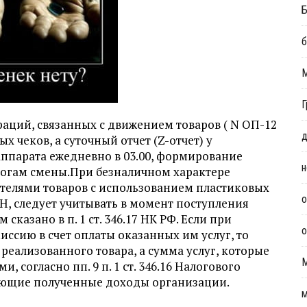
Б
б
Г
раций, связанных с движением товаров ( N ОП-12
д
х чеков, а суточный отчет (Z-отчет) у
аппарата ежедневно в 03.00, формирование
н
тогам смены.При безналичном характере
телями товаров с использованием пластиковых
о
, следует учитывать в момент поступления
сказано в п. 1 ст. 346.17 НК РФ. Если при
о
ссию в счет оплаты оказанных им услуг, то
реализованного товара, а сумма услуг, которые
согласно пп. 9 п. 1 ст. 346.16 Налогового
ающие полученные доходы организации.
м