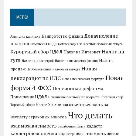
МЕТКИ
Доначисление
Банкротство физлиц
Амнистия капитала
налогов
Изменения в НДС
Компенсация за неиспользованный отпуск
Налог на
Курортный сбор
НДФЛ
Налог на Интернет
гугл
Налог с
Налог на долгострой
Налог на имущество физлиц
Новая
продаж
Необоснованная налоговая выгода
Новая
декларация по НДС
Новая пенсионная формула
форма 4-ФСС
Пенсионная реформа
Повышение НДФЛ
Повышение пенсионного возраста
Торговый сбор
Уголовная ответственность за
Торговый сбор в Москве
Что делать
неуплату страховых взносов
взаимозависимость
кадастр
заработная плата
кадастровая оценка
кадастровая стоимость
личный