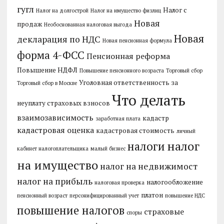
гугл
Налог с
Налог на долгострой
Налог на имущество физлиц
Новая
продаж
Необоснованная налоговая выгода
Новая
декларация по НДС
Новая пенсионная формула
форма 4-ФСС
Пенсионная реформа
Повышение НДФЛ
Повышение пенсионного возраста
Торговый сбор
Уголовная ответственность за
Торговый сбор в Москве
Что делать
неуплату страховых взносов
взаимозависимость
кадастр
заработная плата
кадастровая оценка
кадастровая стоимость
личный
налог
налоги
кабинет налогоплательщика
малый бизнес
на имущество
налог на недвижимост
налог на прибыль
налогообложение
налоговая проверка
платон
пенсионный возраст
персонифицированный учет
повышение НДС
повышение налогов
страховые
споры