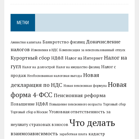
МЕТКИ
Доначисление
Банкротство физлиц
Амнистия капитала
налогов
Изменения в НДС
Компенсация за неиспользованный отпуск
Налог на
Курортный сбор
НДФЛ
Налог на Интернет
гугл
Налог с
Налог на долгострой
Налог на имущество физлиц
Новая
продаж
Необоснованная налоговая выгода
Новая
декларация по НДС
Новая пенсионная формула
форма 4-ФСС
Пенсионная реформа
Повышение НДФЛ
Повышение пенсионного возраста
Торговый сбор
Уголовная ответственность за
Торговый сбор в Москве
Что делать
неуплату страховых взносов
взаимозависимость
кадастр
заработная плата