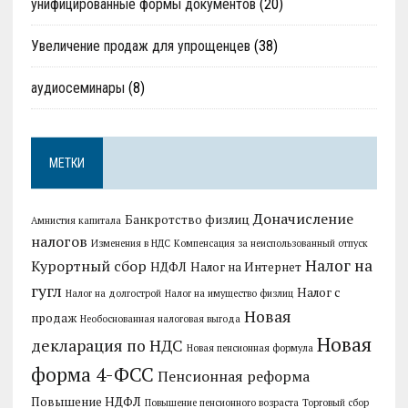
унифицированные формы документов
(20)
Увеличение продаж для упрощенцев
(38)
аудиосеминары
(8)
МЕТКИ
Доначисление
Банкротство физлиц
Амнистия капитала
налогов
Изменения в НДС
Компенсация за неиспользованный отпуск
Налог на
Курортный сбор
НДФЛ
Налог на Интернет
гугл
Налог с
Налог на долгострой
Налог на имущество физлиц
Новая
продаж
Необоснованная налоговая выгода
Новая
декларация по НДС
Новая пенсионная формула
форма 4-ФСС
Пенсионная реформа
Повышение НДФЛ
Повышение пенсионного возраста
Торговый сбор