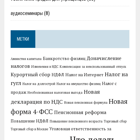
аудиосеминары
(8)
МЕТКИ
Доначисление
Банкротство физлиц
Амнистия капитала
налогов
Изменения в НДС
Компенсация за неиспользованный отпуск
Налог на
Курортный сбор
НДФЛ
Налог на Интернет
гугл
Налог с
Налог на долгострой
Налог на имущество физлиц
Новая
продаж
Необоснованная налоговая выгода
Новая
декларация по НДС
Новая пенсионная формула
форма 4-ФСС
Пенсионная реформа
Повышение НДФЛ
Повышение пенсионного возраста
Торговый сбор
Уголовная ответственность за
Торговый сбор в Москве
Что делать