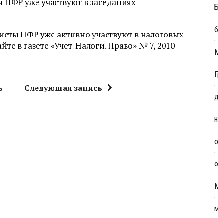
 ПФР уже участвуют в заседаниях
Б
б
листы ПФР уже активно участвуют в налоговых
те в газете «Учет. Налоги. Право» № 7, 2010
Г
ь
Следующая запись
д
н
о
о
м