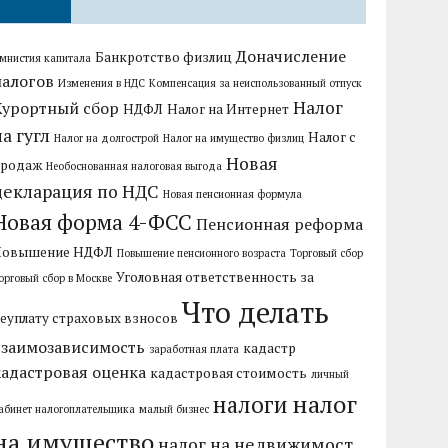
Доначисление
Банкротство физлиц
мнистия капитала
налогов
Изменения в НДС
Компенсация за неиспользованный отпуск
Налог
Курортный сбор
НДФЛ
Налог на Интернет
на гугл
Налог с
Налог на долгострой
Налог на имущество физлиц
Новая
продаж
Необоснованная налоговая выгода
декларация по НДС
Новая пенсионная формула
Новая форма 4-ФСС
Пенсионная реформа
Повышение НДФЛ
Повышение пенсионного возраста
Торговый сбор
Уголовная ответственность за
орговый сбор в Москве
Что делать
еуплату страховых взносов
взаимозависимость
кадастр
заработная плата
кадастровая оценка
кадастровая стоимость
личный
налог
налоги
абинет налогоплательщика
малый бизнес
на имущество
налог на недвижимост