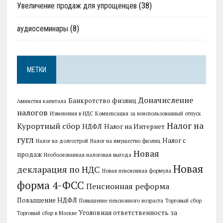
Увеличение продаж для упрощенцев
(38)
аудиосеминары
(8)
МЕТКИ
Доначисление
Банкротство физлиц
Амнистия капитала
налогов
Изменения в НДС
Компенсация за неиспользованный отпуск
Налог на
Курортный сбор
НДФЛ
Налог на Интернет
гугл
Налог с
Налог на долгострой
Налог на имущество физлиц
Новая
продаж
Необоснованная налоговая выгода
Новая
декларация по НДС
Новая пенсионная формула
форма 4-ФСС
Пенсионная реформа
Повышение НДФЛ
Повышение пенсионного возраста
Торговый сбор
Уголовная ответственность за
Торговый сбор в Москве