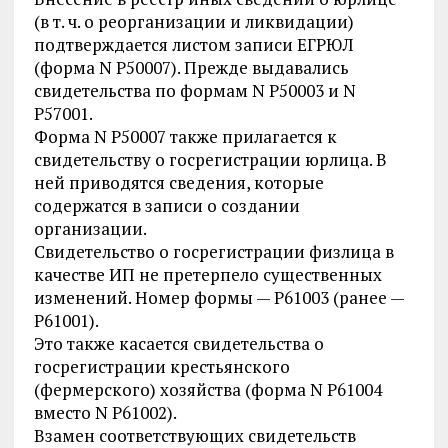
(в т. ч. о реорганизации и ликвидации)
подтверждается листом записи ЕГРЮЛ
(форма N Р50007). Прежде выдавались
свидетельства по формам N Р50003 и N
Р57001.
Форма N Р50007 также прилагается к
свидетельству о госрегистрации юрлица. В
ней приводятся сведения, которые
содержатся в записи о создании
организации.
Свидетельство о госрегистрации физлица в
качестве ИП не претерпело существенных
изменений. Номер формы — Р61003 (ранее —
Р61001).
Это также касается свидетельства о
госрегистрации крестьянского
(фермерского) хозяйства (форма N Р61004
вместо N Р61002).
Взамен соответствующих свидетельств