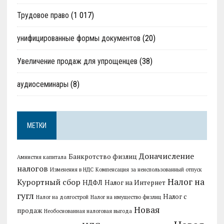
Трудовое право
(1 017)
унифицированные формы документов
(20)
Увеличение продаж для упрощенцев
(38)
аудиосеминары
(8)
МЕТКИ
Доначисление
Банкротство физлиц
Амнистия капитала
налогов
Изменения в НДС
Компенсация за неиспользованный отпуск
Налог на
Курортный сбор
НДФЛ
Налог на Интернет
гугл
Налог с
Налог на долгострой
Налог на имущество физлиц
Новая
продаж
Необоснованная налоговая выгода