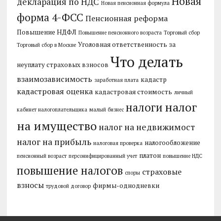
Новая
декларация по НДС
Новая пенсионная формула
форма 4-ФСС
Пенсионная реформа
Повышение НДФЛ
Повышение пенсионного возраста
Торговый сбор
Уголовная ответственность за
Торговый сбор в Москве
Что делать
неуплату страховых взносов
взаимозависимость
кадастр
заработная плата
кадастровая оценка
кадастровая стоимость
личный
налог
налоги
кабинет налогоплательщика
малый бизнес
на имущество
налог на недвижимост
налог на прибыль
налогообложение
налоговая проверка
платон
пенсионный возраст
персонифицированный учет
повышение НДС
повышение налогов
страховые
споры
взносы
фирмы-однодневки
трудовой договор