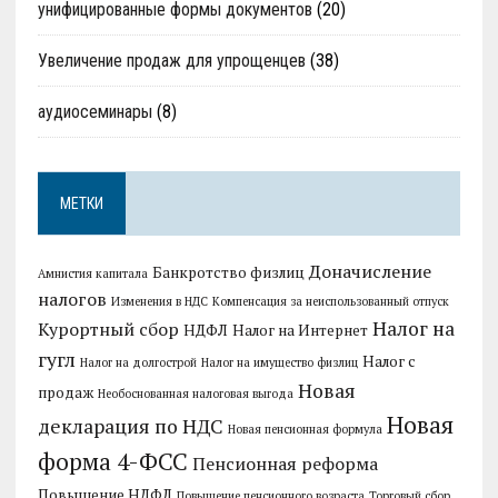
унифицированные формы документов
(20)
Увеличение продаж для упрощенцев
(38)
аудиосеминары
(8)
МЕТКИ
Доначисление
Банкротство физлиц
Амнистия капитала
налогов
Изменения в НДС
Компенсация за неиспользованный отпуск
Налог на
Курортный сбор
НДФЛ
Налог на Интернет
гугл
Налог с
Налог на долгострой
Налог на имущество физлиц
Новая
продаж
Необоснованная налоговая выгода
Новая
декларация по НДС
Новая пенсионная формула
форма 4-ФСС
Пенсионная реформа
Повышение НДФЛ
Повышение пенсионного возраста
Торговый сбор