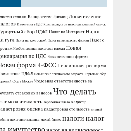
Доначисление
Банкротство физлиц
мнистия капитала
налогов
Изменения в НДС
Компенсация за неиспользованный отпуск
Налог
Курортный сбор
НДФЛ
Налог на Интернет
на гугл
Налог с
Налог на долгострой
Налог на имущество физлиц
Новая
продаж
Необоснованная налоговая выгода
декларация по НДС
Новая пенсионная формула
Новая форма 4-ФСС
Пенсионная реформа
Повышение НДФЛ
Повышение пенсионного возраста
Торговый сбор
Уголовная ответственность за
орговый сбор в Москве
Что делать
еуплату страховых взносов
взаимозависимость
кадастр
заработная плата
кадастровая оценка
кадастровая стоимость
личный
налог
налоги
абинет налогоплательщика
малый бизнес
на имущество
налог на недвижимост