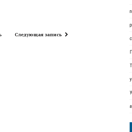
п
р
ь
Следующая запись
с
Т
у
У