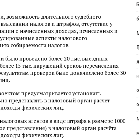
Б
и, возможность длительного судебного
б
взыскании налогов и штрафов, отсутствие у
ации о начисленных доходах, исчисленных и
гулированные аспекты налогового
ию собираемости налогов.
Г
ми было проведено более 20 тыс. выездных
д
более 15 тыс. нарушений сроков перечисления
результатам проверок было доначислено более 30
н
лиц.
о
оектом предусматривается установить
но представлять в налоговый орган расчёт
о
 доходы физических лиц.
 налоговых агентов в виде штрафа в размере 1000
ое представление) в налоговый орган расчёта
м
 доходы физических лиц.