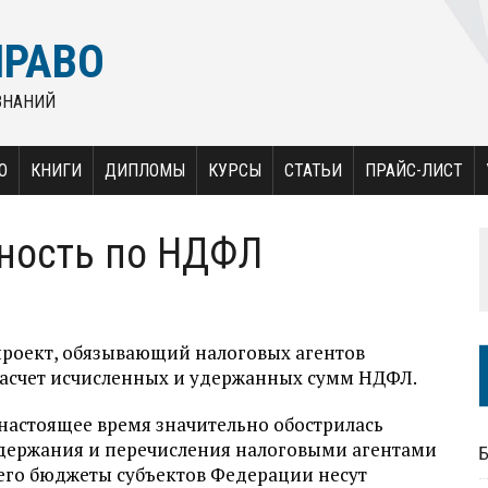
ПРАВО
ЗНАНИЙ
О
КНИГИ
ДИПЛОМЫ
КУРСЫ
СТАТЬИ
ПРАЙС-ЛИСТ
тность по НДФЛ
проект, обязывающий налоговых агентов
расчет исчисленных и удержанных сумм НДФЛ.
в настоящее время значительно обострилась
держания и перечисления налоговыми агентами
чего бюджеты субъектов Федерации несут