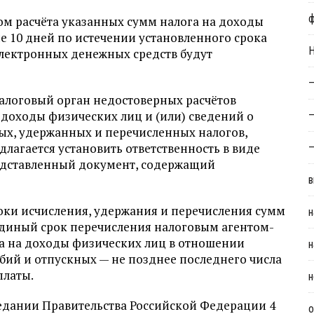
ом расчёта указанных сумм налога на доходы
е 10 дней по истечении установленного срока
Н
электронных денежных средств будут
—
алоговый орган недостоверных расчётов
доходы физических лиц и (или) сведений о
—
ых, удержанных и перечисленных налогов,
лагается установить ответственность в виде
—
редставленный документ, содержащий
в
оки исчисления, удержания и перечисления сумм
н
 единый срок перечисления налоговым агентом-
а на доходы физических лиц в отношении
н
ий и отпускных — не позднее последнего числа
платы.
н
едании Правительства Российской Федерации 4
о