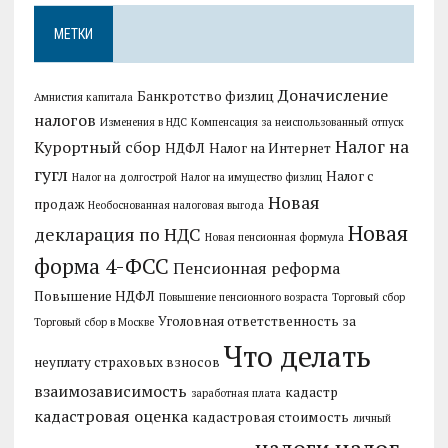
МЕТКИ
Доначисление
Банкротство физлиц
Амнистия капитала
налогов
Изменения в НДС
Компенсация за неиспользованный отпуск
Налог на
Курортный сбор
НДФЛ
Налог на Интернет
гугл
Налог с
Налог на долгострой
Налог на имущество физлиц
Новая
продаж
Необоснованная налоговая выгода
Новая
декларация по НДС
Новая пенсионная формула
форма 4-ФСС
Пенсионная реформа
Повышение НДФЛ
Повышение пенсионного возраста
Торговый сбор
Уголовная ответственность за
Торговый сбор в Москве
Что делать
неуплату страховых взносов
взаимозависимость
кадастр
заработная плата
кадастровая оценка
кадастровая стоимость
личный