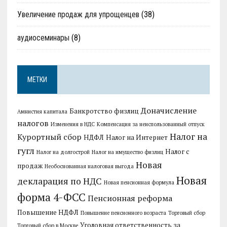
Увеличение продаж для упрощенцев
(38)
аудиосеминары
(8)
МЕТКИ
Доначисление
Банкротство физлиц
Амнистия капитала
налогов
Изменения в НДС
Компенсация за неиспользованный отпуск
Налог на
Курортный сбор
НДФЛ
Налог на Интернет
гугл
Налог с
Налог на долгострой
Налог на имущество физлиц
Новая
продаж
Необоснованная налоговая выгода
Новая
декларация по НДС
Новая пенсионная формула
форма 4-ФСС
Пенсионная реформа
Повышение НДФЛ
Повышение пенсионного возраста
Торговый сбор
Уголовная ответственность за
Торговый сбор в Москве