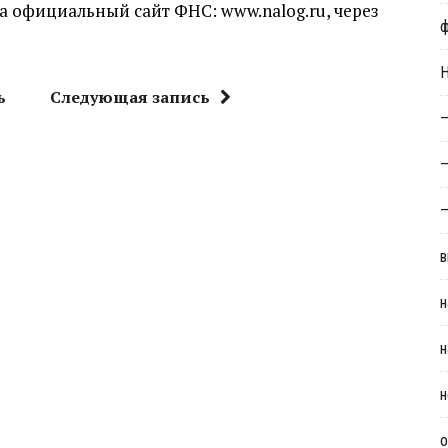
а официальный сайт ФНС: www.nalog.ru, через
Н
ь
Следующая запись
—
—
—
в
н
н
н
о