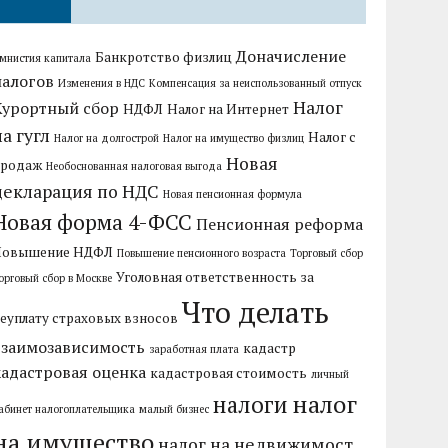
Доначисление
Банкротство физлиц
мнистия капитала
налогов
Изменения в НДС
Компенсация за неиспользованный отпуск
Налог
Курортный сбор
НДФЛ
Налог на Интернет
на гугл
Налог с
Налог на долгострой
Налог на имущество физлиц
Новая
продаж
Необоснованная налоговая выгода
декларация по НДС
Новая пенсионная формула
Новая форма 4-ФСС
Пенсионная реформа
Повышение НДФЛ
Повышение пенсионного возраста
Торговый сбор
Уголовная ответственность за
орговый сбор в Москве
Что делать
еуплату страховых взносов
взаимозависимость
кадастр
заработная плата
кадастровая оценка
кадастровая стоимость
личный
налог
налоги
абинет налогоплательщика
малый бизнес
на имущество
налог на недвижимост