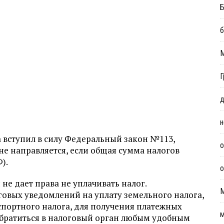
Б
б
Г
д
н
да вступил в силу Федеральный закон №113,
о
не направляется, если общая сумма налогов
Ф).
о
не дает права не уплачивать налог.
овых уведомлений на уплату земельного налога,
спортного налога, для получения платежных
м
обратиться в налоговый орган любым удобным