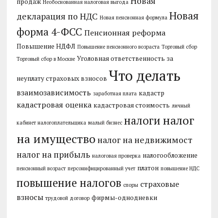
Новая
продаж
Необоснованная налоговая выгода
Новая
декларация по НДС
Новая пенсионная формула
форма 4-ФСС
Пенсионная реформа
Повышение НДФЛ
Повышение пенсионного возраста
Торговый сбор
Уголовная ответственность за
Торговый сбор в Москве
Что делать
неуплату страховых взносов
взаимозависимость
кадастр
заработная плата
кадастровая оценка
кадастровая стоимость
личный
налог
налоги
кабинет налогоплательщика
малый бизнес
на имущество
налог на недвижимост
налог на прибыль
налогообложение
налоговая проверка
платон
пенсионный возраст
персонифицированный учет
повышение НДС
повышение налогов
страховые
споры
взносы
фирмы-однодневки
трудовой договор