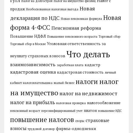
гугл
Налог с
Налог на долгострой
Налог на имущество физлиц
Новая
продаж
Необоснованная налоговая выгода
Новая
декларация по НДС
Новая пенсионная формула
форма 4-ФСС
Пенсионная реформа
Повышение НДФЛ
Повышение пенсионного возраста
Торговый сбор
Уголовная ответственность за
Торговый сбор в Москве
Что делать
неуплату страховых взносов
взаимозависимость
кадастр
заработная плата
кадастровая оценка
кадастровая стоимость
личный
налог
налоги
кабинет налогоплательщика
малый бизнес
на имущество
налог на недвижимост
налог на прибыль
налогообложение
налоговая проверка
платон
пенсионный возраст
персонифицированный учет
повышение НДС
повышение налогов
страховые
споры
взносы
фирмы-однодневки
трудовой договор