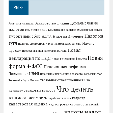
МЕТКИ
Доначисление
Банкротство физлиц
Амнистия капитала
налогов
Изменения в НДС
Компенсация за неиспользованный отпуск
Налог на
Курортный сбор
НДФЛ
Налог на Интернет
гугл
Налог с
Налог на долгострой
Налог на имущество физлиц
Новая
продаж
Необоснованная налоговая выгода
Новая
декларация по НДС
Новая пенсионная формула
форма 4-ФСС
Пенсионная реформа
Повышение НДФЛ
Повышение пенсионного возраста
Торговый сбор
Уголовная ответственность за
Торговый сбор в Москве
Что делать
неуплату страховых взносов
взаимозависимость
кадастр
заработная плата
кадастровая оценка
кадастровая стоимость
личный
налог
налоги