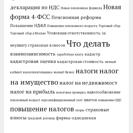
Новая
декларация по НДС
Новая пенсионная формула
форма 4-ФСС
Пенсионная реформа
Повышение НДФЛ
Повышение пенсионного возраста
Торговый сбор
Уголовная ответственность за
Торговый сбор в Москве
Что делать
неуплату страховых взносов
взаимозависимость
кадастр
заработная плата
кадастровая оценка
кадастровая стоимость
личный
налог
налоги
кабинет налогоплательщика
малый бизнес
на имущество
налог на недвижимост
налог на прибыль
налогообложение
налоговая проверка
платон
пенсионный возраст
персонифицированный учет
повышение НДС
повышение налогов
страховые
споры
взносы
фирмы-однодневки
трудовой договор