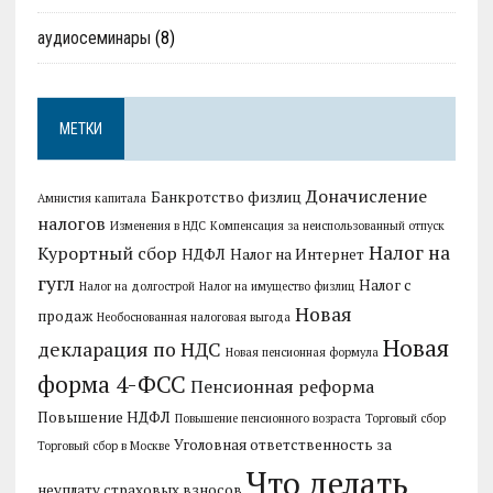
аудиосеминары
(8)
МЕТКИ
Доначисление
Банкротство физлиц
Амнистия капитала
налогов
Изменения в НДС
Компенсация за неиспользованный отпуск
Налог на
Курортный сбор
НДФЛ
Налог на Интернет
гугл
Налог с
Налог на долгострой
Налог на имущество физлиц
Новая
продаж
Необоснованная налоговая выгода
Новая
декларация по НДС
Новая пенсионная формула
форма 4-ФСС
Пенсионная реформа
Повышение НДФЛ
Повышение пенсионного возраста
Торговый сбор
Уголовная ответственность за
Торговый сбор в Москве
Что делать
неуплату страховых взносов