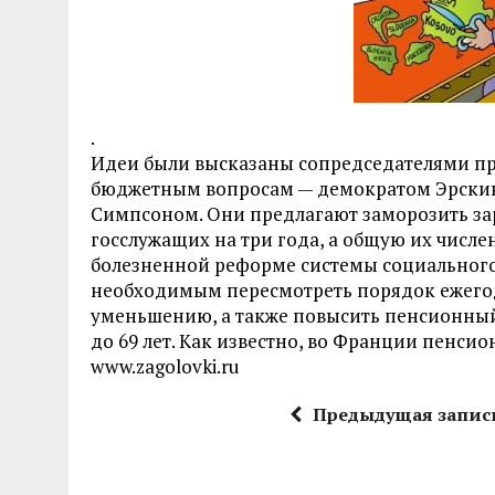
.
Идеи были высказаны сопредседателями п
бюджетным вопросам — демократом Эрски
Симпсоном. Они предлагают заморозить з
госслужащих на три года, а общую их числен
болезненной реформе системы социального
необходимым пересмотреть порядок ежегод
уменьшению, а также повысить пенсионный во
до 69 лет. Как известно, во Франции пенсио
www.zagolovki.ru
Предыдущая запис