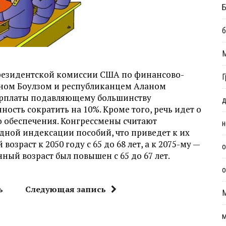
Б
б
резидентской комиссии США по финансово-
Г
ном Боулзом и республиканцем Аланом
арплаты подавляющему большинству
д
ность сократить на 10%. Кроме того, речь идет о
 обеспечения. Конгрессмены считают
н
ной индексации пособий, что приведет к их
зраст к 2050 году с 65 до 68 лет, а к 2075-му —
о
нный возраст был повышен с 65 до 67 лет.
о
ь
Следующая запись
м