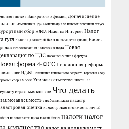
Доначисление
Банкротство физлиц
мнистия капитала
налогов
Изменения в НДС
Компенсация за неиспользованный отпуск
Налог
Курортный сбор
НДФЛ
Налог на Интернет
на гугл
Налог с
Налог на долгострой
Налог на имущество физлиц
Новая
продаж
Необоснованная налоговая выгода
декларация по НДС
Новая пенсионная формула
Новая форма 4-ФСС
Пенсионная реформа
Повышение НДФЛ
Повышение пенсионного возраста
Торговый сбор
Уголовная ответственность за
орговый сбор в Москве
Что делать
еуплату страховых взносов
взаимозависимость
кадастр
заработная плата
кадастровая оценка
кадастровая стоимость
личный
налог
налоги
абинет налогоплательщика
малый бизнес
на имущество
налог на недвижимост