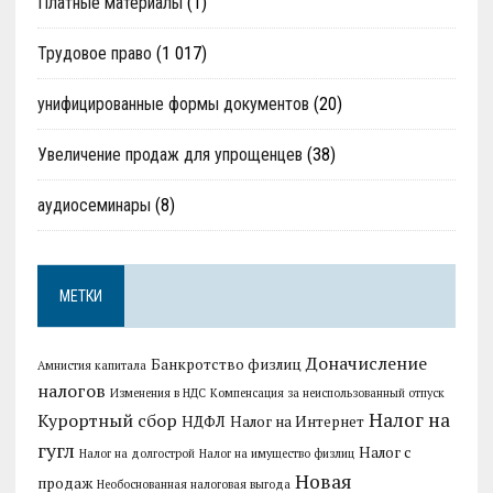
Платные материалы
(1)
Трудовое право
(1 017)
унифицированные формы документов
(20)
Увеличение продаж для упрощенцев
(38)
аудиосеминары
(8)
МЕТКИ
Доначисление
Банкротство физлиц
Амнистия капитала
налогов
Изменения в НДС
Компенсация за неиспользованный отпуск
Налог на
Курортный сбор
НДФЛ
Налог на Интернет
гугл
Налог с
Налог на долгострой
Налог на имущество физлиц
Новая
продаж
Необоснованная налоговая выгода