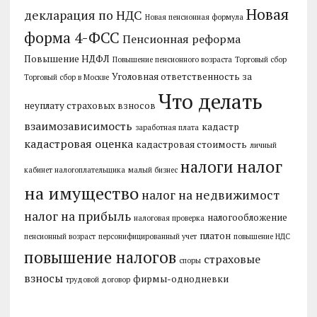
Новая
декларация по НДС
Новая пенсионная формула
форма 4-ФСС
Пенсионная реформа
Повышение НДФЛ
Повышение пенсионного возраста
Торговый сбор
Уголовная ответственность за
Торговый сбор в Москве
Что делать
неуплату страховых взносов
взаимозависимость
кадастр
заработная плата
кадастровая оценка
кадастровая стоимость
личный
налог
налоги
кабинет налогоплательщика
малый бизнес
на имущество
налог на недвижимост
налог на прибыль
налогообложение
налоговая проверка
платон
пенсионный возраст
персонифицированный учет
повышение НДС
повышение налогов
страховые
споры
взносы
фирмы-однодневки
трудовой договор