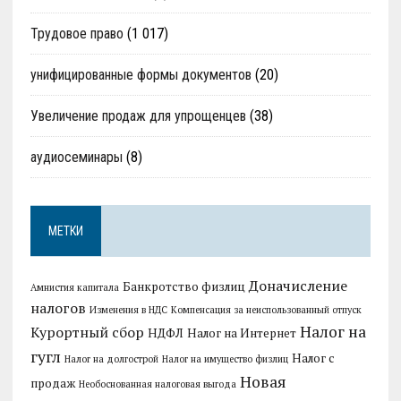
Трудовое право
(1 017)
унифицированные формы документов
(20)
Увеличение продаж для упрощенцев
(38)
аудиосеминары
(8)
МЕТКИ
Доначисление
Банкротство физлиц
Амнистия капитала
налогов
Изменения в НДС
Компенсация за неиспользованный отпуск
Налог на
Курортный сбор
НДФЛ
Налог на Интернет
гугл
Налог с
Налог на долгострой
Налог на имущество физлиц
Новая
продаж
Необоснованная налоговая выгода