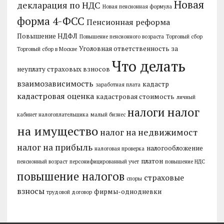
Новая
декларация по НДС
Новая пенсионная формула
форма 4-ФСС
Пенсионная реформа
Повышение НДФЛ
Повышение пенсионного возраста
Торговый сбор
Уголовная ответственность за
Торговый сбор в Москве
Что делать
неуплату страховых взносов
взаимозависимость
кадастр
заработная плата
кадастровая оценка
кадастровая стоимость
личный
налог
налоги
кабинет налогоплательщика
малый бизнес
на имущество
налог на недвижимост
налог на прибыль
налогообложение
налоговая проверка
платон
пенсионный возраст
персонифицированный учет
повышение НДС
повышение налогов
страховые
споры
взносы
фирмы-однодневки
трудовой договор