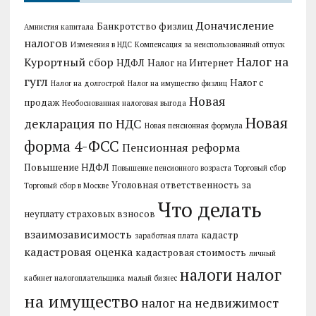
Доначисление
Банкротство физлиц
Амнистия капитала
налогов
Изменения в НДС
Компенсация за неиспользованный отпуск
Налог на
Курортный сбор
НДФЛ
Налог на Интернет
гугл
Налог с
Налог на долгострой
Налог на имущество физлиц
Новая
продаж
Необоснованная налоговая выгода
Новая
декларация по НДС
Новая пенсионная формула
форма 4-ФСС
Пенсионная реформа
Повышение НДФЛ
Повышение пенсионного возраста
Торговый сбор
Уголовная ответственность за
Торговый сбор в Москве
Что делать
неуплату страховых взносов
взаимозависимость
кадастр
заработная плата
кадастровая оценка
кадастровая стоимость
личный
налог
налоги
кабинет налогоплательщика
малый бизнес
на имущество
налог на недвижимост