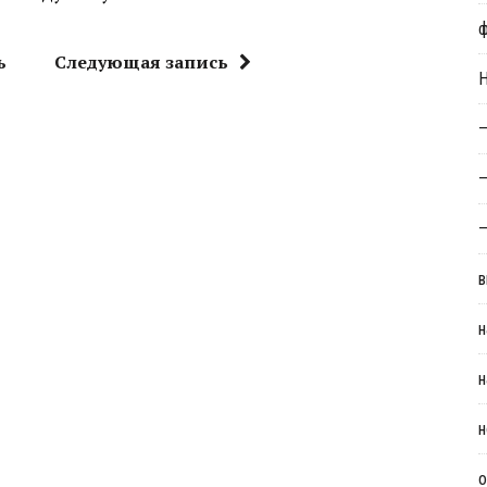
ь
Следующая запись
Н
—
—
—
в
н
н
н
о