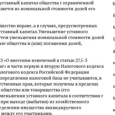
 уставный капитал общества с ограниченной
Б
вляется из номинальной стоимости долей его
б
 общество вправе, а в случаях, предусмотренных
уставный капитал. Уменьшение уставного
путем уменьшения номинальной стоимости долей
Г
але общества и (или) погашения долей,
д
З »О внесении изменений в статью 27.5-3
н
г» и части первую и вторую Налогового кодекса
 Налогового кодекса Российской Федерации
о
определении налоговой базы не учитываются, в
ественных прав, которые получены в пределах
о
 общества или товарищества (его
еньшении уставного капитала в соответствии с
при выходе (выбытии) из хозяйственного
ределении имущества ликвидируемого
м
 между его участниками.