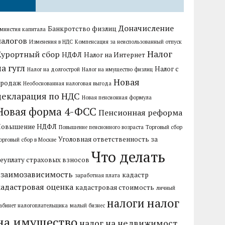
Доначисление
Банкротство физлиц
мнистия капитала
налогов
Изменения в НДС
Компенсация за неиспользованный отпуск
Налог
Курортный сбор
НДФЛ
Налог на Интернет
на гугл
Налог с
Налог на долгострой
Налог на имущество физлиц
Новая
продаж
Необоснованная налоговая выгода
декларация по НДС
Новая пенсионная формула
Новая форма 4-ФСС
Пенсионная реформа
Повышение НДФЛ
Повышение пенсионного возраста
Торговый сбор
Уголовная ответственность за
орговый сбор в Москве
Что делать
еуплату страховых взносов
взаимозависимость
кадастр
заработная плата
кадастровая оценка
кадастровая стоимость
личный
налог
налоги
абинет налогоплательщика
малый бизнес
на имущество
налог на недвижимост