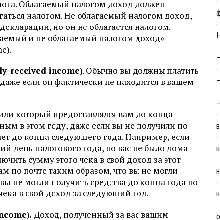
лога. Облагаемый налогом доход должен
гаться налогом. Не облагаемый налогом доход,
декларации, но он не облагается налогом.
Н
гаемый и не облагаемый налогом доход»
me).
—
ly-received income)
. Обычно вы должны платить
 даже если он фактически не находится в вашем
—
—
или который предоставлялся вам до конца
ным в этом году, даже если вы не получили по
в
чет до конца следующего года. Например, если
ий день налогового года, но вас не было дома
н
лючить сумму этого чека в свой доход за этот
ам по почте таким образом, что вы не могли
н
 вы не могли получить средства до конца года по
чека в свой доход за следующий год.
н
ncome).
Доход, полученный за вас вашим
о