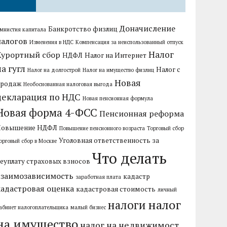
Доначисление
Банкротство физлиц
мнистия капитала
налогов
Изменения в НДС
Компенсация за неиспользованный отпуск
Налог
Курортный сбор
НДФЛ
Налог на Интернет
на гугл
Налог с
Налог на долгострой
Налог на имущество физлиц
Новая
продаж
Необоснованная налоговая выгода
декларация по НДС
Новая пенсионная формула
Новая форма 4-ФСС
Пенсионная реформа
Повышение НДФЛ
Повышение пенсионного возраста
Торговый сбор
Уголовная ответственность за
орговый сбор в Москве
Что делать
еуплату страховых взносов
взаимозависимость
кадастр
заработная плата
кадастровая оценка
кадастровая стоимость
личный
налог
налоги
абинет налогоплательщика
малый бизнес
на имущество
налог на недвижимост