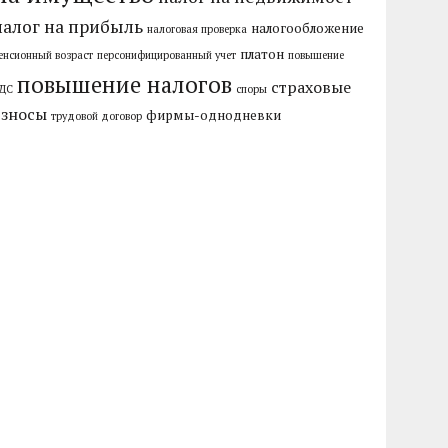
налог на прибыль
налогообложение
налоговая проверка
платон
енсионный возраст
персонифицированный учет
повышение
повышение налогов
страховые
ДС
споры
взносы
фирмы-однодневки
трудовой договор