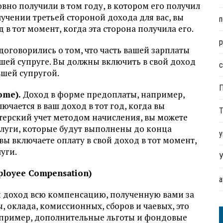
овно получили в том году, в котором его получил
лучении третьей стороной дохода для вас, вы
п
в тот момент, когда эта сторона получила его.
р
договорились о том, что часть вашей зарплаты
ей супруге. Вы должны включить в свой доход
с
вшей супругой.
ome).
Доход в форме предоплаты, например,
чается в ваш доход в тот год, когда вы
Т
лтерский учет методом начисления, вы можете
слуги, которые будут выполнены до конца
у
вы включаете оплату в свой доход в тот момент,
уги.
У
loyee Compensation)
й доход всю компенсацию, полученную вами за
 оклада, комиссионных, сборов и чаевых, это
апример, дополнительные льготы и фондовые