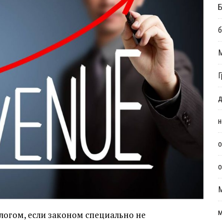
Б
б
Г
д
н
о
о
м
логом, если законом специально не