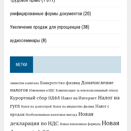
Трудовое право
(1 017)
унифицированные формы документов
(20)
Увеличение продаж для упрощенцев
(38)
аудиосеминары
(8)
МЕТКИ
Доначисление
Банкротство физлиц
Амнистия капитала
налогов
Изменения в НДС
Компенсация за неиспользованный отпуск
Налог на
Курортный сбор
НДФЛ
Налог на Интернет
гугл
Налог с
Налог на долгострой
Налог на имущество физлиц
Новая
продаж
Необоснованная налоговая выгода
Новая
декларация по НДС
Новая пенсионная формула