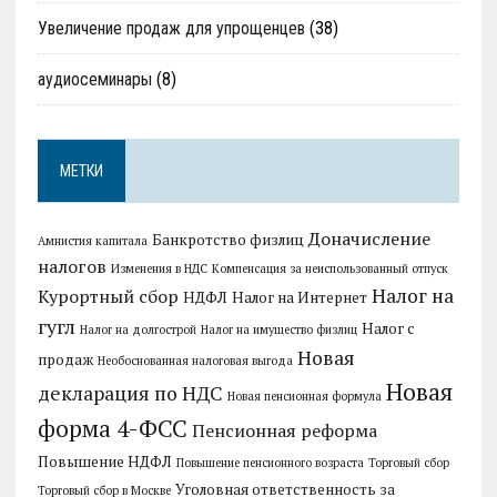
Увеличение продаж для упрощенцев
(38)
аудиосеминары
(8)
МЕТКИ
Доначисление
Банкротство физлиц
Амнистия капитала
налогов
Изменения в НДС
Компенсация за неиспользованный отпуск
Налог на
Курортный сбор
НДФЛ
Налог на Интернет
гугл
Налог с
Налог на долгострой
Налог на имущество физлиц
Новая
продаж
Необоснованная налоговая выгода
Новая
декларация по НДС
Новая пенсионная формула
форма 4-ФСС
Пенсионная реформа
Повышение НДФЛ
Повышение пенсионного возраста
Торговый сбор
Уголовная ответственность за
Торговый сбор в Москве