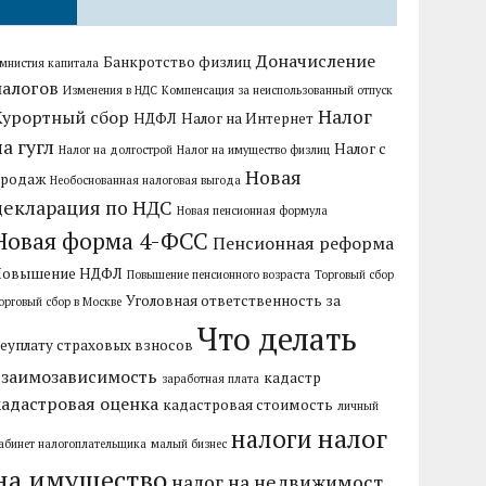
Доначисление
Банкротство физлиц
мнистия капитала
налогов
Изменения в НДС
Компенсация за неиспользованный отпуск
Налог
Курортный сбор
НДФЛ
Налог на Интернет
на гугл
Налог с
Налог на долгострой
Налог на имущество физлиц
Новая
продаж
Необоснованная налоговая выгода
декларация по НДС
Новая пенсионная формула
Новая форма 4-ФСС
Пенсионная реформа
Повышение НДФЛ
Повышение пенсионного возраста
Торговый сбор
Уголовная ответственность за
орговый сбор в Москве
Что делать
еуплату страховых взносов
взаимозависимость
кадастр
заработная плата
кадастровая оценка
кадастровая стоимость
личный
налог
налоги
абинет налогоплательщика
малый бизнес
на имущество
налог на недвижимост