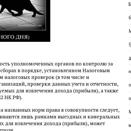
Б
б
Г
д
ость уполномоченных органов по контролю за
 сборах в порядке, установленном Налоговым
н
м налоговых проверок (в том числе и
ганизаций, проверки данных учета и отчетности,
о
емых для извлечения дохода (прибыли), а также
82 НК РФ).
о
за названных норм права в совокупности следует,
чиваются лишь рамками выездных и камеральных
х для извлечения дохода (прибыли), может
м
троля.