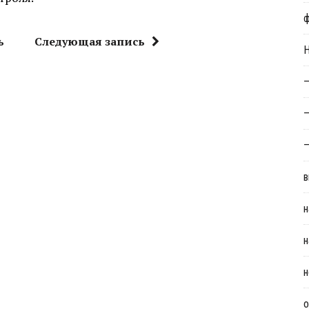
ь
Следующая запись
Н
—
—
—
в
н
н
н
о