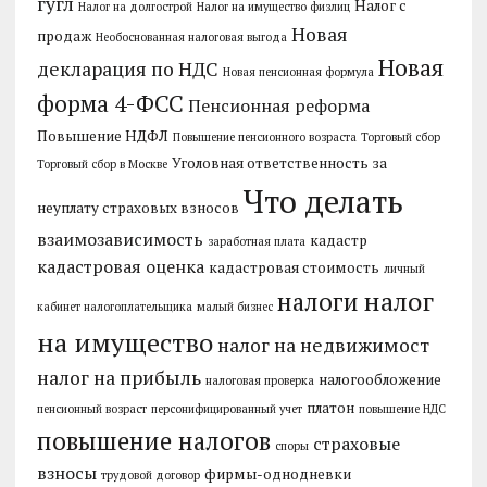
гугл
Налог с
Налог на долгострой
Налог на имущество физлиц
Новая
продаж
Необоснованная налоговая выгода
Новая
декларация по НДС
Новая пенсионная формула
форма 4-ФСС
Пенсионная реформа
Повышение НДФЛ
Повышение пенсионного возраста
Торговый сбор
Уголовная ответственность за
Торговый сбор в Москве
Что делать
неуплату страховых взносов
взаимозависимость
кадастр
заработная плата
кадастровая оценка
кадастровая стоимость
личный
налог
налоги
кабинет налогоплательщика
малый бизнес
на имущество
налог на недвижимост
налог на прибыль
налогообложение
налоговая проверка
платон
пенсионный возраст
персонифицированный учет
повышение НДС
повышение налогов
страховые
споры
взносы
фирмы-однодневки
трудовой договор