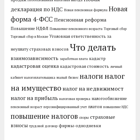
Новая
декларация по НДС
Новая пенсионная формула
форма 4-ФСС
Пенсионная реформа
Повышение НДФЛ
Повышение пенсионного возраста
Торговый сбор
Уголовная ответственность за
Торговый сбор в Москве
Что делать
неуплату страховых взносов
взаимозависимость
кадастр
заработная плата
кадастровая оценка
кадастровая стоимость
личный
налог
налоги
кабинет налогоплательщика
малый бизнес
на имущество
налог на недвижимост
налог на прибыль
налогообложение
налоговая проверка
платон
пенсионный возраст
персонифицированный учет
повышение НДС
повышение налогов
страховые
споры
взносы
фирмы-однодневки
трудовой договор