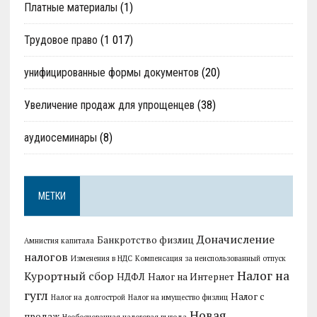
Платные материалы
(1)
Трудовое право
(1 017)
унифицированные формы документов
(20)
Увеличение продаж для упрощенцев
(38)
аудиосеминары
(8)
МЕТКИ
Доначисление
Банкротство физлиц
Амнистия капитала
налогов
Изменения в НДС
Компенсация за неиспользованный отпуск
Налог на
Курортный сбор
НДФЛ
Налог на Интернет
гугл
Налог с
Налог на долгострой
Налог на имущество физлиц
Новая
продаж
Необоснованная налоговая выгода