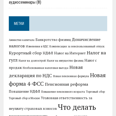
аудиосеминары
(8)
МЕТКИ
Доначисление
Банкротство физлиц
Амнистия капитала
налогов
Изменения в НДС
Компенсация за неиспользованный отпуск
Налог на
Курортный сбор
НДФЛ
Налог на Интернет
гугл
Налог с
Налог на долгострой
Налог на имущество физлиц
Новая
продаж
Необоснованная налоговая выгода
Новая
декларация по НДС
Новая пенсионная формула
форма 4-ФСС
Пенсионная реформа
Повышение НДФЛ
Повышение пенсионного возраста
Торговый сбор
Уголовная ответственность за
Торговый сбор в Москве
Что делать
неуплату страховых взносов